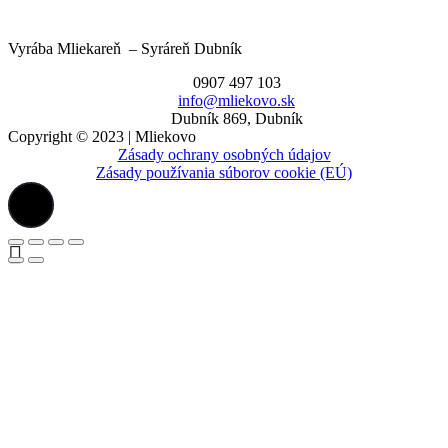
Vyrába Mliekareň – Syráreň Dubník
0907 497 103
info@mliekovo.sk
Dubník 869, Dubník
Copyright © 2023 | Mliekovo
Zásady ochrany osobných údajov
Zásady používania súborov cookie (EÚ)