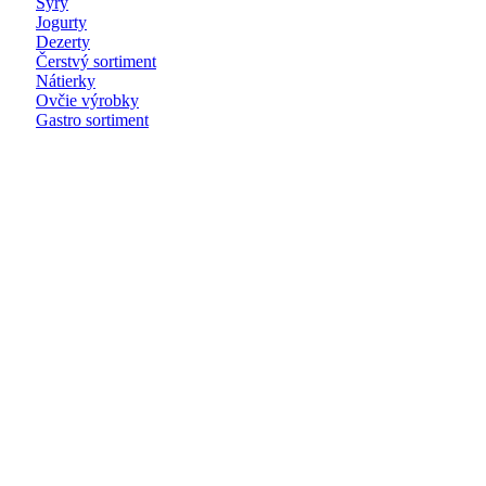
Syry
Jogurty
Dezerty
Čerstvý sortiment
Nátierky
Ovčie výrobky
Gastro sortiment