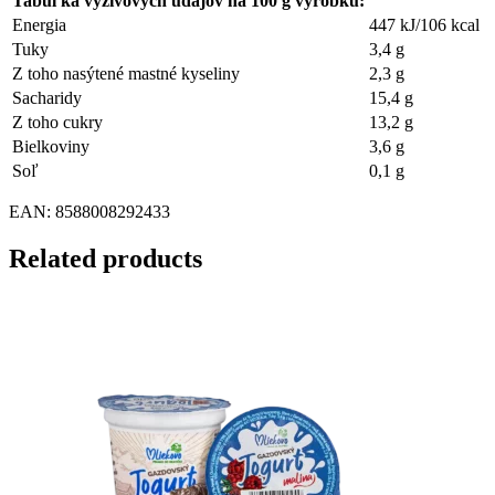
Tabuľka výživových údajov na 100 g výrobku:
Energia
447 kJ/106 kcal
Tuky
3,4 g
Z toho nasýtené mastné kyseliny
2,3 g
Sacharidy
15,4 g
Z toho cukry
13,2 g
Bielkoviny
3,6 g
Soľ
0,1 g
EAN: 8588008292433
Related products