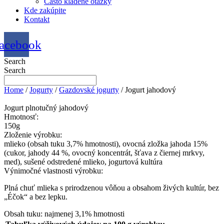
Často kladené otázky
Kde zakúpite
Kontakt
acebook
Search
Search
Home
/
Jogurty
/
Gazdovské jogurty
/ Jogurt jahodový
Jogurt plnotučný jahodový
Hmotnosť:
150g
Zloženie výrobku:
mlieko (obsah tuku 3,7% hmotnosti), ovocná zložka jahoda 15%
(cukor, jahody 44 %, ovocný koncentrát, šťava z čiernej mrkvy,
med), sušené odstredené mlieko, jogurtová kultúra
Výnimočné vlastnosti výrobku:
Plná chuť mlieka s prirodzenou vôňou a obsahom živých kultúr, bez
„Éčok“ a bez lepku.
Obsah tuku: najmenej 3,1% hmotnosti