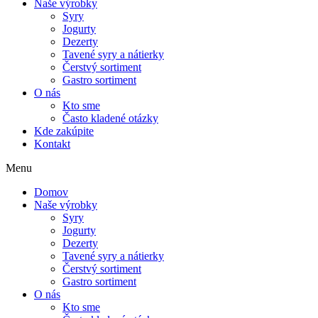
Naše výrobky
Syry
Jogurty
Dezerty
Tavené syry a nátierky
Čerstvý sortiment
Gastro sortiment
O nás
Kto sme
Často kladené otázky
Kde zakúpite
Kontakt
Menu
Domov
Naše výrobky
Syry
Jogurty
Dezerty
Tavené syry a nátierky
Čerstvý sortiment
Gastro sortiment
O nás
Kto sme